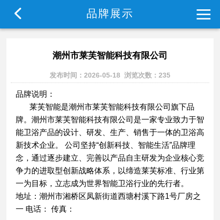
首
协
协
深
通
行
政
品
联
品牌展示
页
会
会
潮
知
业
策
牌
系
潮州市莱芙智能科技有限公司
介
动
联
公
资
标
展
方
发布时间：2026-05-18 浏览次数：235
绍
态
盟
告
讯
准
示
式
品牌说明：
莱芙智能是潮州市莱芙智能科技有限公司旗下品
牌。潮州市莱芙智能科技有限公司是一家专业致力于智
能卫浴产品的设计、研发、生产、销售于一体的卫浴高
新技术企业。 公司坚持“创新科技、智能生活”品牌理
念，通过逐步建立、完善以产品自主研发为企业核心竞
争力的进取型创新战略体系，以缔造莱芙标准、行业第
一为目标，立志成为世界智能卫浴行业的先行者。
地址：潮州市湘桥区凤新街道西塘村溪下路1号厂房之
一 电话： 传真：