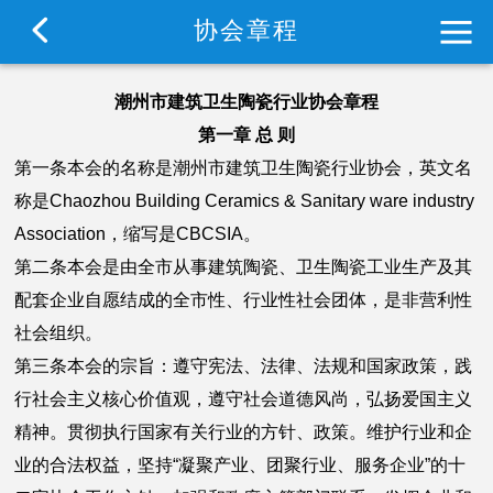
首
协
协
深
通
行
政
品
联
协会章程
页
会
会
潮
知
业
策
牌
系
潮州市建筑卫生陶瓷行业协会章程
介
动
联
公
资
标
展
方
第一章 总 则
第一条本会的名称是潮州市建筑卫生陶瓷行业协会，英文名
绍
态
盟
告
讯
准
示
式
称是Chaozhou Building Ceramics & Sanitary ware industry
Association，缩写是CBCSIA。
第二条本会是由全市从事建筑陶瓷、卫生陶瓷工业生产及其
配套企业自愿结成的全市性、行业性社会团体，是非营利性
社会组织。
第三条本会的宗旨：遵守宪法、法律、法规和国家政策，践
行社会主义核心价值观，遵守社会道德风尚，弘扬爱国主义
精神。贯彻执行国家有关行业的方针、政策。维护行业和企
业的合法权益，坚持“凝聚产业、团聚行业、服务企业”的十