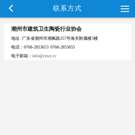
首
协
协
深
通
行
政
品
联
联系方式
页
会
会
潮
知
业
策
牌
系
潮州市建筑卫生陶瓷行业协会
介
动
联
公
资
标
展
方
地址:
广东省
潮州市潮枫路257号海关附属楼3楼
电话：0768-2853653
0768-2853655
绍
态
盟
告
讯
准
示
式
电子邮箱：
info@
czwy.cc