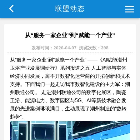
首
协
协
深
通
行
政
品
联
联盟动态
页
会
会
潮
知
业
策
牌
系
从“服务一家企业”到“赋能一个产业”
介
动
联
公
资
标
展
方
发布时间：2026-04-07 浏览次数：398
绍
态
盟
告
讯
准
示
式
从“服务一家企业”到“赋能一个产业” ——《AI赋能潮州
卫浴产业发展调研行》系列报道之五 人工智能与实体
经济协同发展，离不开数智化运营商的开拓创新和技术
支持。下面我们一起走访我市数智化建设的主力军：潮
州联通公司。 走进潮州联通公司的数字化展区，陶瓷
卫浴、能源电力、数字园区与5G、AI等新技术融合发
展的先进案例琳琅满目，生动展现了潮州制造的“数转
趋势”。